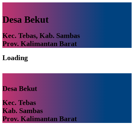
Desa Bekut
Kec. Tebas, Kab. Sambas
Prov. Kalimantan Barat
Loading
Desa Bekut
Kec. Tebas
Kab. Sambas
Prov. Kalimantan Barat