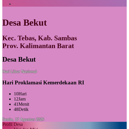
Desa Bekut
Kec. Tebas, Kab. Sambas
Prov. Kalimantan Barat
Desa Bekut
Hari Libur Nasional
Hari Proklamasi Kemerdekaan RI
10
Hari
12
Jam
41
Menit
47
Detik
Senin, 17 Agustus 2026
Profil Desa