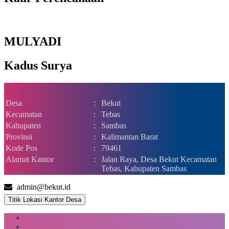
MULYADI
Kadus Surya
Desa
:
Bekut
Kecamatan
:
Tebas
Kabupaten
:
Sambas
Provinsi
:
Kalimantan Barat
Kode Pos
:
79461
Alamat Kantor
:
Jalan Raya, Desa Bekut Kecamatan
Tebas, Kabupaten Sambas
admin@bekut.id
Titik Lokasi Kantor Desa