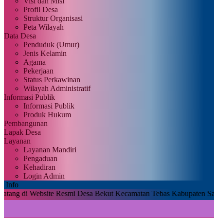
Visi dan Misi
Profil Desa
Struktur Organisasi
Peta Wilayah
Data Desa
Penduduk (Umur)
Jenis Kelamin
Agama
Pekerjaan
Status Perkawinan
Wilayah Administratif
Informasi Publik
Informasi Publik
Produk Hukum
Pembangunan
Lapak Desa
Layanan
Layanan Mandiri
Pengaduan
Kehadiran
Login Admin
Info
ebsite Resmi Desa Bekut Kecamatan Tebas Kabupaten Sambas Provins