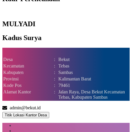
MULYADI
Kadus Surya
Desa
:
Bekut
Kecamatan
:
Tebas
Kabupaten
:
Sambas
Provinsi
:
Kalimantan Barat
Kode Pos
:
79461
Alamat Kantor
:
Jalan Raya, Desa Bekut Kecamatan
Tebas, Kabupaten Sambas
admin@bekut.id
Titik Lokasi Kantor Desa