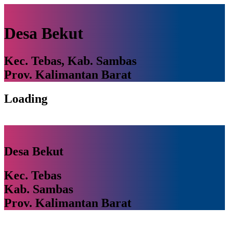
Desa Bekut
Kec. Tebas, Kab. Sambas
Prov. Kalimantan Barat
Loading
Desa Bekut
Kec. Tebas
Kab. Sambas
Prov. Kalimantan Barat