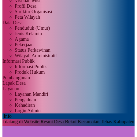
Visi dan Misi
Profil Desa
Struktur Organisasi
Peta Wilayah
Data Desa
Penduduk (Umur)
Jenis Kelamin
Agama
Pekerjaan
Status Perkawinan
Wilayah Administratif
Informasi Publik
Informasi Publik
Produk Hukum
Pembangunan
Lapak Desa
Layanan
Layanan Mandiri
Pengaduan
Kehadiran
Login Admin
Info
i Website Resmi Desa Bekut Kecamatan Tebas Kabupaten Sambas Prov